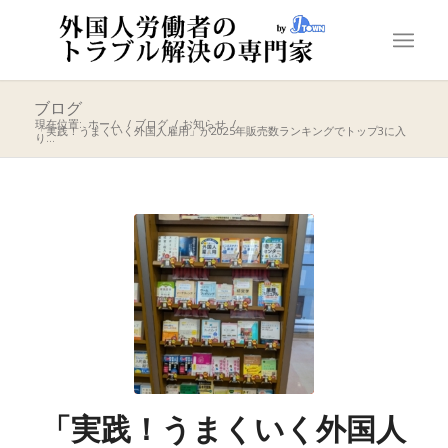
ブログ
現在位置:
ホーム
/
ブログ
/
お知らせ
/
「実践！うまくいく外国人雇用」が2025年販売数ランキングでトップ3に入
り...
「実践！うまくいく外国人